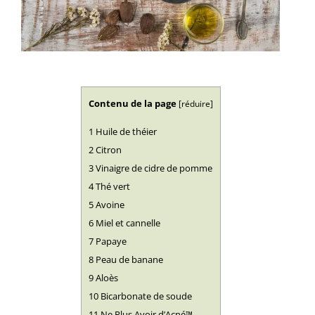
Contenu de la page
[
réduire
]
1
Huile de théier
2
Citron
3
Vinaigre de cidre de pomme
4
Thé vert
5
Avoine
6
Miel et cannelle
7
Papaye
8
Peau de banane
9
Aloès
10
Bicarbonate de soude
11
Ne Plus Avoir d’Acné™