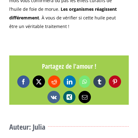
mois vous confirmera ou pas les effets curatifs de
l’huile de foie de morue.
Les organismes réagissent
différemment
. À vous de vérifier si cette huile peut
être un véritable traitement !
Partagez de l'amour !
Facebook
X
Reddit
LinkedIn
WhatsApp
Tumblr
Pinterest
Vk
Xing
Email
Auteur: Julia