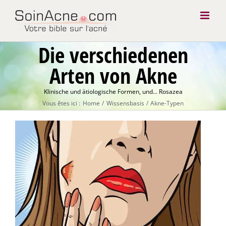
Skip
to
content
Die verschiedenen
Arten von Akne
Klinische und ätiologische Formen, und... Rosazea
Vous êtes ici :
Home
Wissensbasis
Akne-Typen