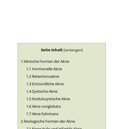
Seite Inhalt
[
verbergen
]
1
Klinische Formen der Akne
1.1
Hormonelle Akne
1.2
Retentionsakne
1.3
Entzündliche Akne
1.4
Zystische Akne
1.5
Nodulozystische Akne
1.6
Akne conglobata
1.7
Akne fulminans
2
Ätiologische Formen der Akne
2.1
Neonatale und infantile Akne